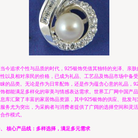
在当今追求个性与品质的时代，925银饰凭借其独特的光泽、亲肤
特性以及相对亲民的价格，已成为礼品、工艺品及饰品市场中备
青睐的品类。无论是作为日常配饰，还是作为蕴含心意的礼品，92
银饰都能满足多样化的审美与情感表达需求。世界工厂网中国产
信息库汇聚了丰富的家居饰品资源，其中925银饰的供应、批发与
制服务尤为突出，为采购者与消费者提供了广阔的选择空间和灵
的合作模式。
一、 核心产品线：多样选择，满足多元需求