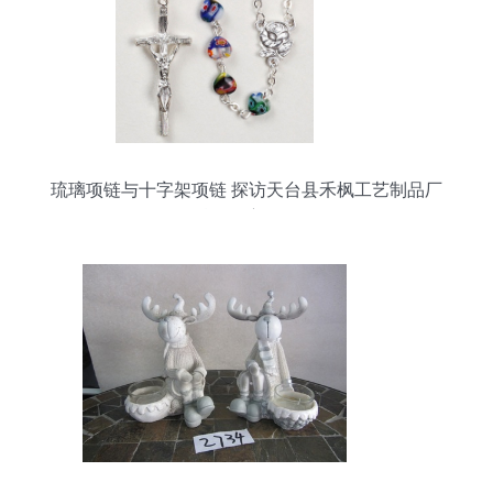
琉璃项链与十字架项链 探访天台县禾枫工艺制品厂
的精致天主教饰品