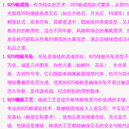
925银戒指
：作为指尖的艺术，925银戒指款式繁多，从简约
光面指环到镶嵌各类宝石（如立方锆石、月光石、玛瑙等）
精致款式，应有尽有。其硬度适中，既能保持美观造型，又
有良好的耐用性，适合不同年龄、风格和场合的佩戴需求。
发采购可获取从经典到潮流的大量现货，满足店铺铺货或活
礼品之需。
925纯银吊坠
：吊坠是项链的灵魂所在。925纯银吊坠造型千
万化，涵盖几何图形、自然元素（如树叶、花朵）、生肖星
座、吉祥符号等。它们既能单独佩戴展现简约美，也可与其
项链叠戴营造层次感。优质的925银材质确保吊坠不易过敏
历久弥新，是传递祝福、纪念时刻的理想载体。
925镶嵌工艺
：镶嵌工艺是提升银饰精致度与价值感的关键
专业的925银镶嵌技术，能够稳固地嵌入人造宝石、半宝石
至真钻（根据定制要求），使饰品更加璀璨夺目。无论是爪
镶、包镶还是微镶，精湛的工艺都能确保宝石的安全与银托