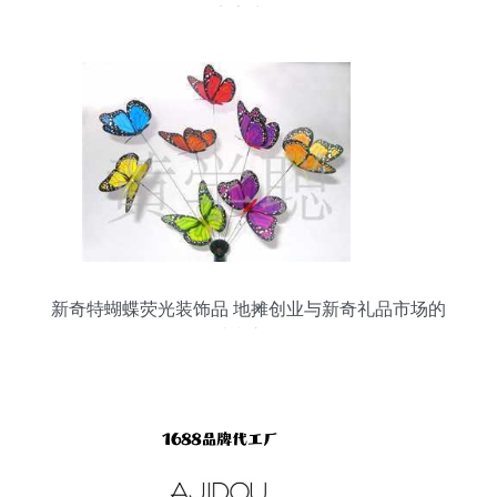
点亮生活
新奇特蝴蝶荧光装饰品 地摊创业与新奇礼品市场的
璀璨之星